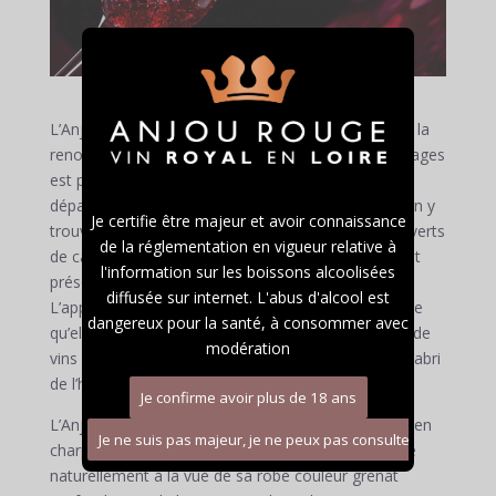
L’Anjou villages fait partie des appellations qui font la
renommée du vignoble du Val de Loire. L’Anjou Villages
est produit sur des terrains de 46 communes du
département Maine et Loire et des Deux Sèvres. On y
Je certifie être majeur et avoir connaissance
trouve des sols de schistes, qui sont parfois recouverts
de la réglementation en vigueur relative à
de cailloux. Ces sols schisteux sont majoritairement
l'information sur les boissons alcoolisées
présent sur la zone délimitée de l’appellation.
diffusée sur internet. L'abus d'alcool est
L’appellation Anjou villages a été sélectionnée parce
dangereux pour la santé, à consommer avec
qu’elle réunit les conditions idéales à la production de
modération
vins rouges de garde : des terroirs parfaitement à l’abri
de l’humidité ainsi qu’un climat doux et sec.
L’Anjou Villages est caractérisé par une structure bien
charpentée, ainsi qu’une complexité que l’on devine
naturellement à la vue de sa robe couleur grenat