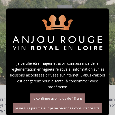
Je certifie être majeur et avoir connaissance de la
réglementation en vigueur relative à l'information sur les
boissons alcoolisées diffusée sur internet. L'abus d'alcool
est dangereux pour la santé, à consommer avec
modération
re remonte au Vème siècle, environ cinq cent ans après que les Romain
 nantais. C’est l’évêque Grégoire de Tours, qui fit mention, en l’an 5
raine.