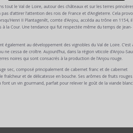
s tout le Val de Loire, autour des châteaux et sur les terres princière
 pas d’attirer l’attention des rois de France et d’Angleterre. Cela prov
rsqu’Henri II Plantagenêt, comte d’Anjou, accéda au trône en 1154, il
rvis à la Cour. Une tendance qui fut respectée même du temps de Jean-
rent également au développement des vignobles du Val de Loire. C’est 
ou ne cessa de croître. Aujourd’hui, dans la région viticole d’Anjou-Sa
erres noires qui sont consacrés à la production de l’Anjou rouge.
rouge sec, composé principalement de cabernet franc et de cabernet
e fraîcheur et de délicatesse en bouche. Ses arômes de fruits rouges
 font un vin gourmand, parfait pour relever le goût de la viande blan