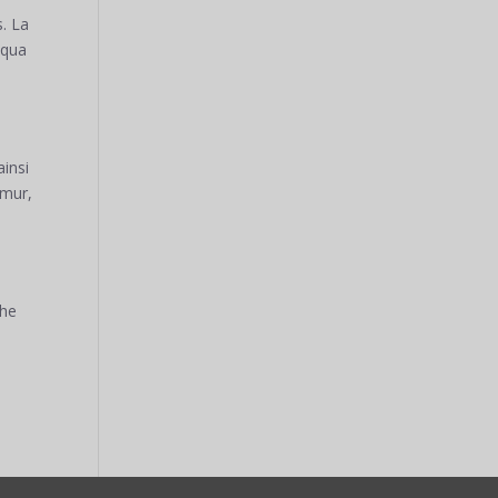
s. La
oqua
ainsi
umur,
che