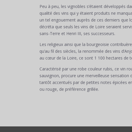
Peu à peu, les vignobles s’étaient développés dan
qualité des vins qui y étaient produits ne manqua
un tel engouement auprès de ces derniers que lo
décréta que seuls les vins de Loire seraient se
sans-Terre et Henri III, ses successeurs.
Les religieux ainsi que la bourgeoisie contribuè
qu’au fil des siècles, la renommée des vins d’Anj
au cœur de la Loire, ce sont 1 100 hectares de t
Caractérisé par une robe couleur rubis, ce vin 
sauvignon, procure une merveilleuse sensation d
tantôt accentués par de petites notes épicées en
ou rouge, de préférence grillée.