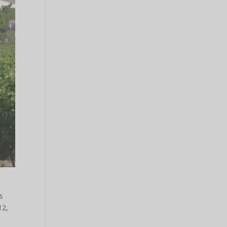
s
12,