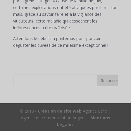
par la grêle et le gel. A cause de la pluie de juin,
certaines exploitations ont été attaquées par le mildiou
mais, grâce au savoir-faire et à la vigilance des
viticulteurs, cette maladie qui dessèchent les
inflorescences a été maîtrisée.
Attendons le début du printemps pour pouvoir
déguster les cuvées de ce millésime exceptionnel !
© 2018 -
Création de site web
Agence Echo |
Agence de communication Angers |
Mentions
Légales